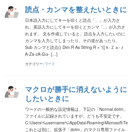
読点・カンマを整えたいときに
日本語入力にしてキーを叩くと読点「、」が入力さ
れ、英語入力にしてキーを叩くとカンマ「,」が入力さ
れます。 文を作成していると、読点を入力したいのに
カンマを入力してしまったり、その逆があったり。
Sub カンマと読点() Dim R As String R = “([Ａ-Ｚａ-ｚ
A-Za-zΑ-Ωα- […]
カテゴリー:
ワード
マクロが勝手に消えないように
したいときに
ワードの一般的な設定情報は、下記の「Normal.dotm」
ファイルに記録されていますが、どうも不安定です。
C:\Users\%username%\AppData\Roaming\Microsoft\Temp
これとは別に、拡張子「dotm」のマクロ専用ファイル