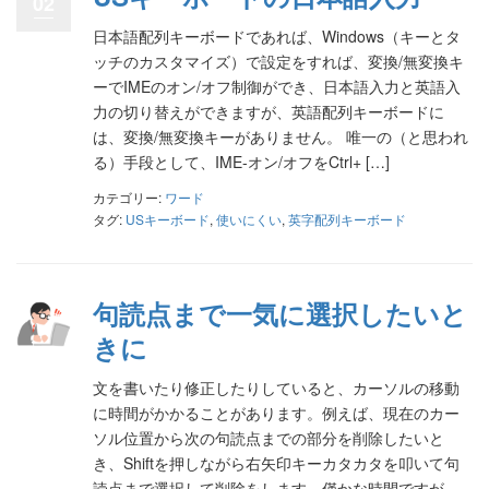
02
日本語配列キーボードであれば、Windows（キーとタ
ッチのカスタマイズ）で設定をすれば、変換/無変換キ
ーでIMEのオン/オフ制御ができ、日本語入力と英語入
力の切り替えができますが、英語配列キーボードに
は、変換/無変換キーがありません。 唯一の（と思われ
る）手段として、IME-オン/オフをCtrl+ […]
カテゴリー:
ワード
タグ:
USキーボード
,
使いにくい
,
英字配列キーボード
句読点まで一気に選択したいと
きに
文を書いたり修正したりしていると、カーソルの移動
に時間がかかることがあります。例えば、現在のカー
ソル位置から次の句読点までの部分を削除したいと
き、Shiftを押しながら右矢印キーカタカタを叩いて句
読点まで選択して削除をします。僅かな時間ですが、